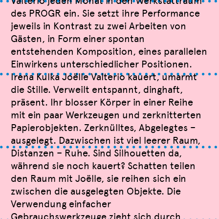
Valterio jeden Monat in den Werkstattraum
des PROGR ein. Sie setzt ihre Performance
jeweils in Kontrast zu zwei Arbeiten von
Gästen, in Form einer spontan
entstehenden Komposition, eines parallelen
Einwirkens unterschiedlicher Positionen.
Irena Kulka Joëlle Valterio kauert, umarmt
die Stille. Verweilt entspannt, dinghaft,
präsent. Ihr blosser Körper in einer Reihe
mit ein paar Werkzeugen und zerknitterten
Papierobjekten. Zerknülltes, Abgelegtes –
ausgelegt. Dazwischen ist viel leerer Raum,
Distanzen – Ruhe. Sind Silhouetten da,
während sie noch kauert? Schatten teilen
den Raum mit Joëlle, sie reihen sich ein
zwischen die ausgelegten Objekte. Die
Verwendung einfacher
Gebrauchswerkzeuge zieht sich durch