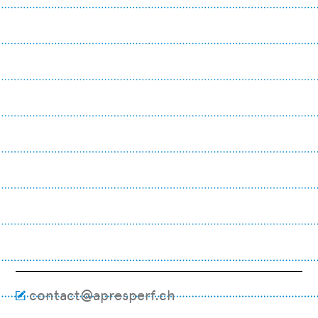
contact@apresperf.ch
M