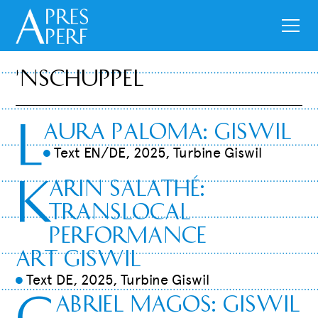
'nSchuppel
L
aura Paloma:
Giswil
Text EN/DE, 2025, Turbine Giswil
9
K
arin Salathé:
Translocal
Performance
Art
Giswil
Text DE, 2025, Turbine Giswil
9
G
abriel Magos:
Giswil