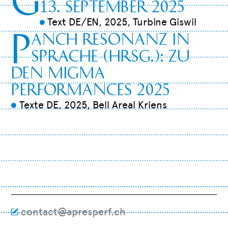
13. September 2025
Text DE/EN, 2025, Turbine Giswil
9
P
aNCH RESONANZ IN
SPRACHE (Hrsg.): zu
den Migma
performances 2025
Texte DE, 2025, Bell Areal Kriens
9
contact@apresperf.ch
M