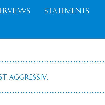
terviews
Statements
t aggressiv.