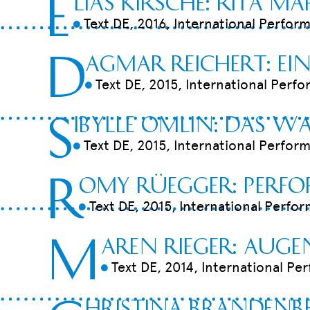
E
lias Kirsche: Rita M
Text DE, 2016, International Perform
9
D
agmar Reichert: Ei
Text DE, 2015, International Perfo
9
S
ibylle Omlin: Das Was
Text DE, 2015, International Perform
9
R
omy Rüegger: Perfo
Text DE, 2015, International Perfor
9
M
aren Rieger: Aug
Text DE, 2014, International Pe
9
hristina Brandenbe