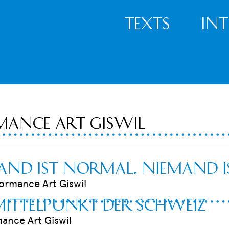
Texts
In
mance Art Giswil
and ist normal. Niemand is
formance Art Giswil
 Mittelpunkt der Schweiz
mance Art Giswil