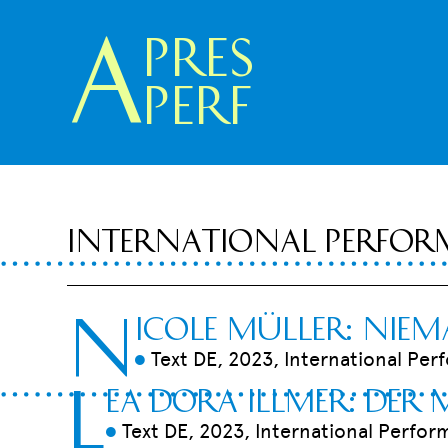
A
pres
Perf
International Perfor
n
icole Müller: Niem
Text DE, 2023, International Per
9
l
ea Dora Illmer: Der
Text DE, 2023, International Perfor
9