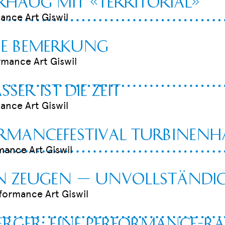
arhaug mit «Territorial»
ance Art Giswil
ne Bemerkung
rmance Art Giswil
ser ist die Zeit
ance Art Giswil
rmancefestival Turbinenha
mance Art Giswil
en Zeugen — unvollständig
rformance Art Giswil
rger: Eine Performance-Ra