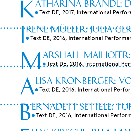
K
atharina Brandl: D
Text DE, 2017, International Perfo
9
I
rene Müller: Julia Ge
Text DE, 2016, International Performan
9
M
arshall Maihofer:
Text DE, 2016, International Pe
9
A
lisa Kronberger: Vo
Text DE, 2016, International Perfo
9
B
ernadett Settele: Tu
Text DE, 2016, International Perfor
9