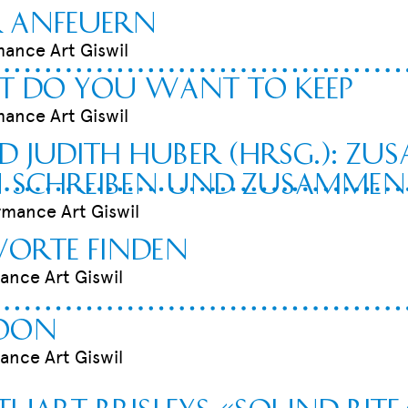
r anfeuern
mance Art Giswil
t do you want to keep
mance Art Giswil
 Judith Huber (Hrsg.): ZU
 schreiben und ZUSAMMEN 
rmance Art Giswil
orte finden
ance Art Giswil
moon
ance Art Giswil
Stuart Brisleys «Sound Bite