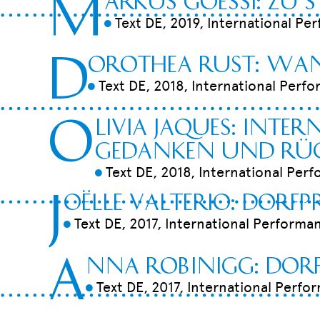
M
Text DE, 2019, International Pe
9
D
orothea Rust: Wa
Text DE, 2018, International Perfo
9
O
livia Jaques: Inte
Gedanken und Rüc
Text DE, 2018, International Perf
9
J
oëlle Valterio: Dorf
Text DE, 2017, International Performan
9
A
nna Robinigg: Do
Text DE, 2017, International Perfo
9