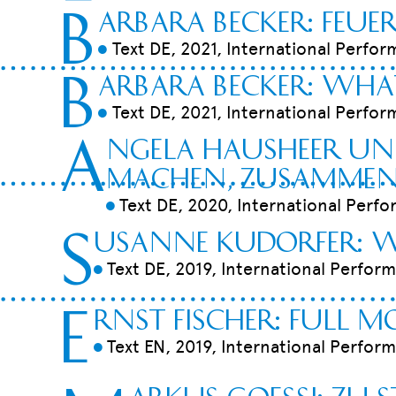
B
arbara becker: Feue
Text DE, 2021, International Perfor
9
B
arbara becker: wha
Text DE, 2021, International Perfor
9
A
ngela Hausheer und
machen, ZUSAMMEN
Text DE, 2020, International Perfo
9
S
usanne Kudorfer: W
Text DE, 2019, International Perform
9
E
rnst Fischer: full 
Text EN, 2019, International Perform
9
arkus goessi: zu 