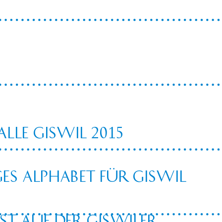
lle Giswil 2015
es Alphabet für Giswil
st auf der Giswiler