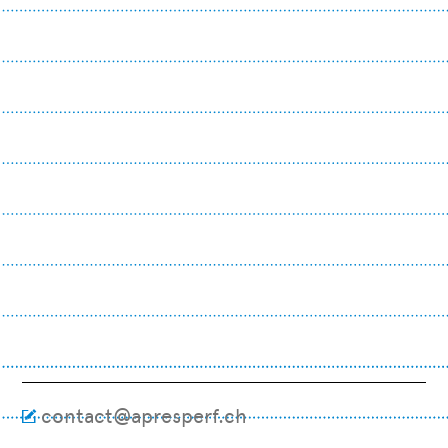
contact@apresperf.ch
M