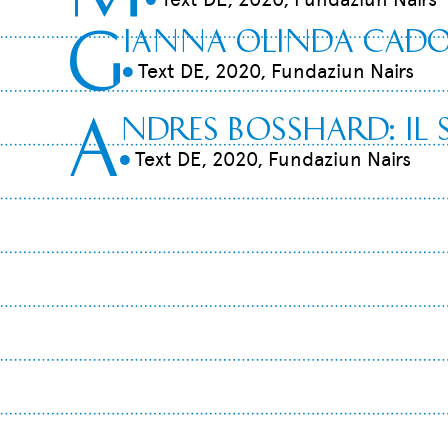
G
ianna Olinda Cadon
Text DE, 2020, Fundaziun Nairs
9
A
ndres Bosshard: Il
Text DE, 2020, Fundaziun Nairs
9