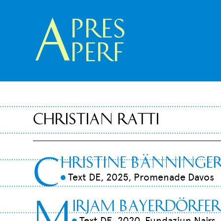
A
pres
Perf
Christian Ratti
c
hristine Bänninge
Text DE, 2025, Promenade Davos
9
M
irjam Bayerdörfer
Text DE, 2020, Fundaziun Nairs
9